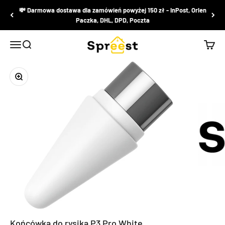
Przejdź do treści
💸 Darmowa dostawa dla zamówień powyżej 150 zł - InPost, Orlen
Paczka, DHL, DPD, Poczta
Spreest
Menu
Szukaj
Kosz
Przybliż
Końcówka do rysika P3 Pro White