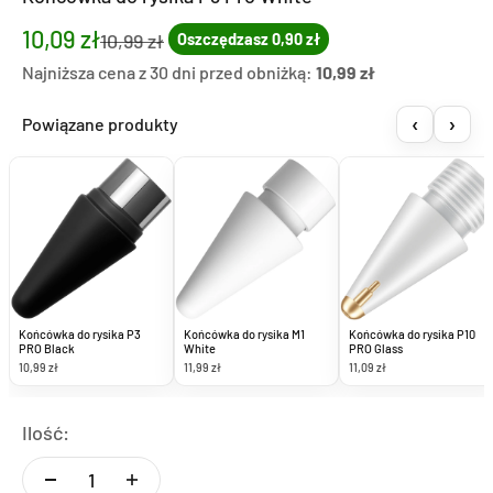
Cena promocyjna
10,09 zł
Cena regularna
10,99 zł
Oszczędzasz 0,90 zł
Najniższa cena z 30 dni przed obniżką:
10,99 zł
‹
›
Powiązane produkty
Końcówka do rysika P3
Końcówka do rysika M1
Końcówka do rysika P10
PRO Black
White
PRO Glass
10,99 zł
11,99 zł
11,09 zł
Ilość: