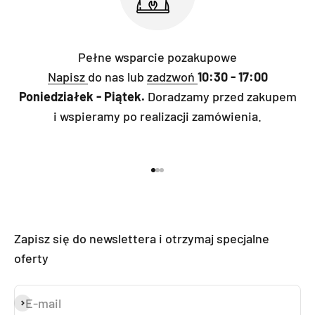
Pełne wsparcie pozakupowe
Napisz
do nas lub
zadzwoń
10:30 - 17:00
Poniedziałek - Piątek.
Doradzamy przed zakupem
i wspieramy po realizacji zamówienia.
Przejdź do 1
Przejdź do 2
Przejdź do 3
Zapisz się do newslettera i otrzymaj specjalne
oferty
E-mail
Subskrybuj